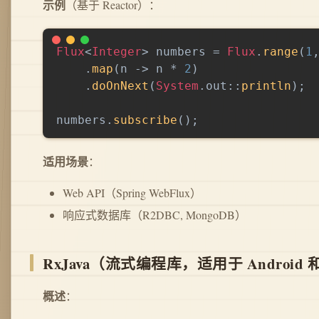
示例
（基于 Reactor）：
Flux
<
Integer
>
 numbers 
=
Flux
.
range
(
1
.
map
(
n 
->
 n 
*
2
)
.
doOnNext
(
System
.
out
::
println
)
;
numbers
.
subscribe
(
)
;
适用场景
：
Web API（Spring WebFlux）
响应式数据库（R2DBC, MongoDB）
RxJava（流式编程库，适用于 Android 
概述
：