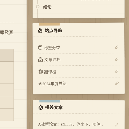
示例 2：Spring WebFlux 中的 Reactive
1. 使用 Flux 和 Mono 处理数据流
结论
什么时候不适合使用 Reactive Streams？
Streams
2. 结合 map() 和 flatMap() 进行数据转换
常见的性能陷阱
示例：
1. 使用 @GetMapping 创建一个非阻塞
3. 通过 onBackpressureBuffer() 处理背压
如何调优 Reactive Streams？
不当的背压策略
REST API
站点导航
资源泄漏
并发控制
s 库及其
2. 响应式数据库 R2DBC 结合 WebFlux 进
行数据查询
错误处理不当
错误处理和恢复
标签分类
监控和指标
流的优化
文章归档
翻译橙
🌟2024年度总结
相关文章
A社新论文：Claude，你坐下，咱俩说说心里话~