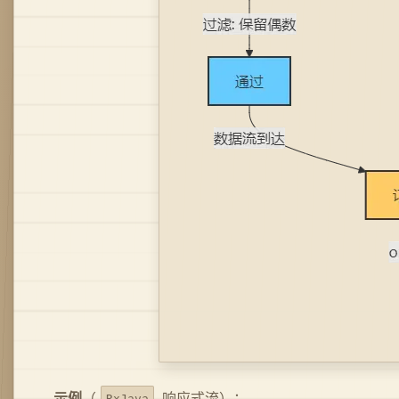
示例
（
响应式流）：
RxJava