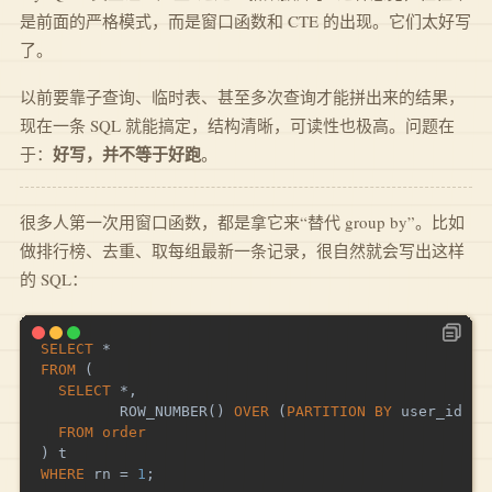
是前面的严格模式，而是窗口函数和 CTE 的出现。它们太好写
了。
以前要靠子查询、临时表、甚至多次查询才能拼出来的结果，
现在一条 SQL 就能搞定，结构清晰，可读性也极高。问题在
好写，并不等于好跑
于：
。
很多人第一次用窗口函数，都是拿它来“替代 group by”。比如
做排行榜、去重、取每组最新一条记录，很自然就会写出这样
的 SQL：
SELECT
*
FROM
(
SELECT
*
,
         ROW_NUMBER
(
)
OVER
(
PARTITION
BY
 user_id 
OR
FROM
order
)
WHERE
 rn 
=
1
;