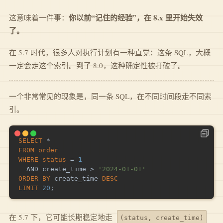
你以前“记住的经验”，在 8.x 里开始失效
这意味着一件事：
了。
在 5.7 时代，很多人对执行计划有一种直觉：这条 SQL，大概
一定会走这个索引。到了 8.0，这种确定性被打破了。
一个非常常见的现象是，同一条 SQL，在不同时间段走不同索
引。
SELECT
*
FROM
order
WHERE
status
=
1
AND
 create_time 
>
'2024-01-01'
ORDER
BY
 create_time 
DESC
LIMIT
20
;
在 5.7 下，它可能长期稳定地走
(status, create_time)