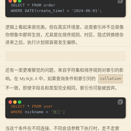
SELECT * FROM order

逻辑上看起来很完美。但在真实环境里，这类索引并不总是像
你想象中那样生效，尤其是在排序规则、时区、隐式转换掺杂
进来之后，执行计划很容易发生偏移。
还有一类更难察觉的问题，来自字符集和排序规则对索引的影
响。在 MySQL 8 中，如果查询条件和索引列的
collation
不一致，即使字段名和类型完全相同，索引也可能被放弃。
SELECT
*
FROM
user
WHERE
 nickname 
=
'张三'
;
当这个条件在不同连接、不同会话参数下执行时，走不走索