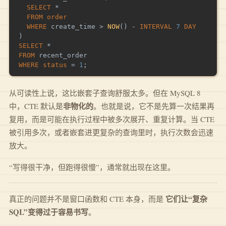
SELECT
*
FROM
order
WHERE
 create_time 
>
NOW
(
)
-
INTERVAL
7
DAY
)
SELECT
*
FROM
WHERE
status
=
1
;
从可读性上说，这比嵌套子查询舒服太多。但在 MySQL 8
非物化的
中，CTE 默认是
。也就是说，它不是先算一次结果再
复用，而是可能在执行过程中被多次展开、重复计算。当 CTE
被引用多次，或者嵌套进更复杂的查询里时，执行次数会迅速
放大。
“写得很干净，但跑得很慢”，通常就出现在这里。
它们让“复杂
真正的问题并不是窗口函数和 CTE 本身，而是
SQL”变得过于容易书写
。