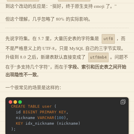
到这个改动的反应是：“挺好，终于原生支持 emoji 了。”
但这个理解，几乎忽略了 80% 的实际影响。
先说字符集。在 5.7 里，大量历史表的字符集是
，而
utf8
不是严格意义上的 UTF-8，只是 MySQL 自己的三字节实现。
升级到 8.0 之后，新建表默认直接变成了
。问题不
utf8mb4
字段、索引和历史表之间开始
在于“多支持几个字符”，而在于
出现隐性不一致
。
一个很常见的场景是这样的：
CREATE
TABLE
user
(
  id 
BIGINT
PRIMARY
KEY
,
  nickname 
VARCHAR
(
100
)
,
KEY
 idx_nickname 
(
nickname
)
)
;