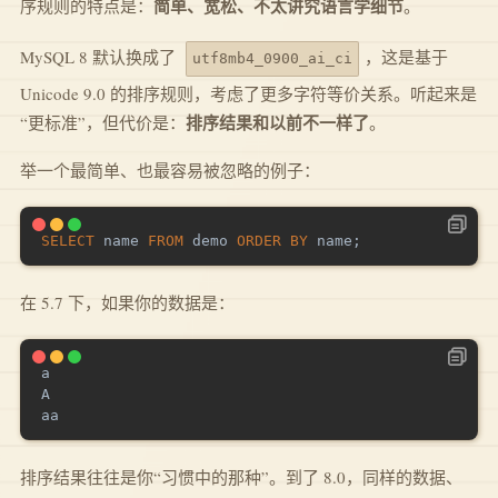
简单、宽松、不太讲究语言学细节
序规则的特点是：
。
MySQL 8 默认换成了
，这是基于
utf8mb4_0900_ai_ci
Unicode 9.0 的排序规则，考虑了更多字符等价关系。听起来是
排序结果和以前不一样了
“更标准”，但代价是：
。
举一个最简单、也最容易被忽略的例子：
SELECT
 name 
FROM
 demo 
ORDER
BY
 name
;
在 5.7 下，如果你的数据是：
a

A

排序结果往往是你“习惯中的那种”。到了 8.0，同样的数据、