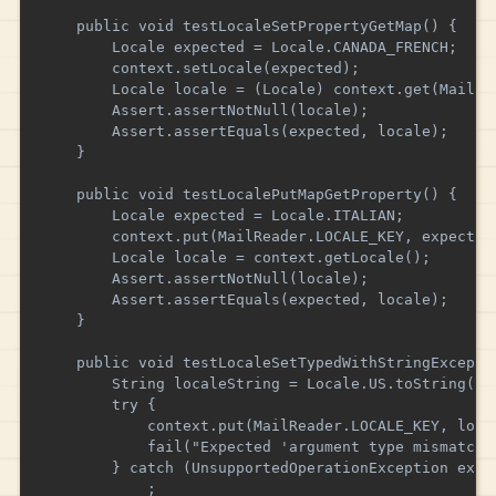
    public void testLocaleSetPropertyGetMap() {

        Locale expected = Locale.CANADA_FRENCH;

        context.setLocale(expected);

        Locale locale = (Locale) context.get(MailRea
        Assert.assertNotNull(locale);

        Assert.assertEquals(expected, locale);

    }

    public void testLocalePutMapGetProperty() {

        Locale expected = Locale.ITALIAN;

        context.put(MailReader.LOCALE_KEY, expected)
        Locale locale = context.getLocale();

        Assert.assertNotNull(locale);

        Assert.assertEquals(expected, locale);

    }

    public void testLocaleSetTypedWithStringExceptio
        String localeString = Locale.US.toString();

        try {

            context.put(MailReader.LOCALE_KEY, local
            fail("Expected 'argument type mismatch' 
        } catch (UnsupportedOperationException expec
            ;
