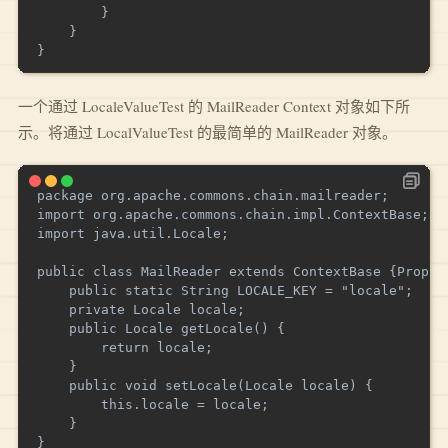
        }

    }

一个通过 LocaleValueTest 的 MailReader Context 对象如下所
示。将通过 LocalValueTest 的最简单的 MailReader 对象。
package org.apache.commons.chain.mailreader;

import org.apache.commons.chain.impl.ContextBase;

import java.util.Locale;

public class MailReader extends ContextBase {Prop

    public static String LOCALE_KEY = "locale";

    private Locale locale;

    public Locale getLocale() {

        return locale;

    }

    public void setLocale(Locale locale) {

        this.locale = locale;

    }
