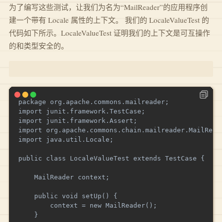
为了编写这些测试，让我们为名为“MailReader”的应用程序创
建一个带有 Locale 属性的上下文。 我们的 LocaleValueTest 的
代码如下所示。LocaleValueTest 证明我们的上下文是可互操作
的和类型安全的。
package org.apache.commons.mailreader;

import junit.framework.TestCase;

import junit.framework.Assert;

import org.apache.commons.chain.mailreader.MailReade
import java.util.Locale;

public class LocaleValueTest extends TestCase {

    MailReader context;

    public void setUp() {

        context = new MailReader();

    }
