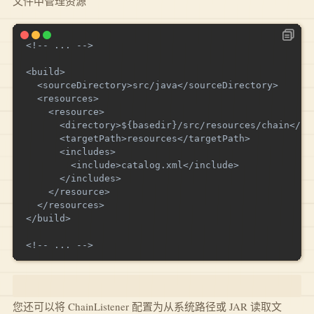
文件中管理资源
<!-- ... -->

<build>

  <sourceDirectory>src/java</sourceDirectory>

  <resources>

    <resource>

      <directory>${basedir}/src/resources/chain</dir
      <targetPath>resources</targetPath>

      <includes>

        <include>catalog.xml</include>

      </includes>

    </resource>

  </resources>

</build>

您还可以将 ChainListener 配置为从系统路径或 JAR 读取文