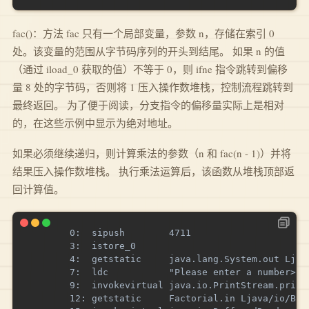
fac()：方法 fac 只有一个局部变量，参数 n，存储在索引 0
处。该变量的范围从字节码序列的开头到结尾。 如果 n 的值
（通过 iload_0 获取的值）不等于 0，则 ifne 指令跳转到偏移
量 8 处的字节码，否则将 1 压入操作数堆栈，控制流程跳转到
最终返回。 为了便于阅读，分支指令的偏移量实际上是相对
的，在这些示例中显示为绝对地址。
如果必须继续递归，则计算乘法的参数（n 和 fac(n - 1)）并将
结果压入操作数堆栈。 执行乘法运算后，该函数从堆栈顶部返
回计算值。
        0:  sipush        4711

        3:  istore_0

        4:  getstatic     java.lang.System.out Ljava
        7:  ldc           "Please enter a number> "

        9:  invokevirtual java.io.PrintStream.print 
        12: getstatic     Factorial.in Ljava/io/Buff