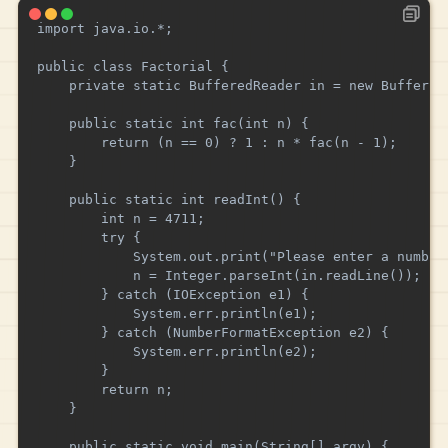
import java.io.*;

public class Factorial {

    private static BufferedReader in = new Buffered
    public static int fac(int n) {

        return (n == 0) ? 1 : n * fac(n - 1);

    }

    public static int readInt() {

        int n = 4711;

        try {

            System.out.print("Please enter a number>
            n = Integer.parseInt(in.readLine());

        } catch (IOException e1) {

            System.err.println(e1);

        } catch (NumberFormatException e2) {

            System.err.println(e2);

        }

        return n;

    }

    public static void main(String[] argv) {
