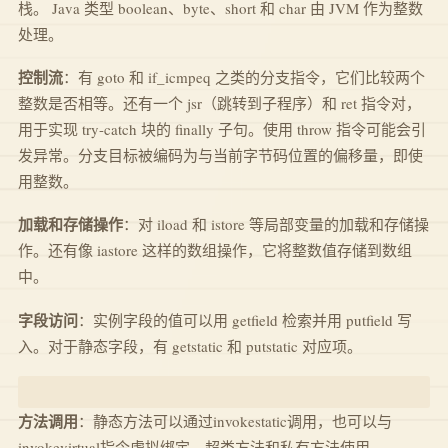
栈。 Java 类型 boolean、byte、short 和 char 由 JVM 作为整数
处理。
控制流
：有 goto 和 if_icmpeq 之类的分支指令，它们比较两个
整数是否相等。还有一个 jsr（跳转到子程序）和 ret 指令对，
用于实现 try-catch 块的 finally 子句。使用 throw 指令可能会引
发异常。分支目标被编码为与当前字节码位置的偏移量，即使
用整数。
加载和存储操作
：对 iload 和 istore 等局部变量的加载和存储操
作。还有像 iastore 这样的数组操作，它将整数值存储到数组
中。
字段访问
：实例字段的值可以用 getfield 检索并用 putfield 写
入。对于静态字段，有 getstatic 和 putstatic 对应项。
方法调用
：静态方法可以通过invokestatic调用，也可以与
invokevirtual指令虚拟绑定。超类方法和私有方法使用