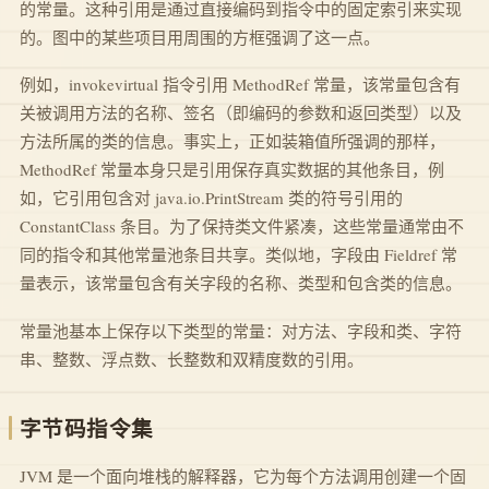
的常量。这种引用是通过直接编码到指令中的固定索引来实现
的。图中的某些项目用周围的方框强调了这一点。
例如，invokevirtual 指令引用 MethodRef 常量，该常量包含有
关被调用方法的名称、签名（即编码的参数和返回类型）以及
方法所属的类的信息。事实上，正如装箱值所强调的那样，
MethodRef 常量本身只是引用保存真实数据的其他条目，例
如，它引用包含对 java.io.PrintStream 类的符号引用的
ConstantClass 条目。为了保持类文件紧凑，这些常量通常由不
同的指令和其他常量池条目共享。类似地，字段由 Fieldref 常
量表示，该常量包含有关字段的名称、类型和包含类的信息。
常量池基本上保存以下类型的常量：对方法、字段和类、字符
串、整数、浮点数、长整数和双精度数的引用。
字节码指令集
JVM 是一个面向堆栈的解释器，它为每个方法调用创建一个固