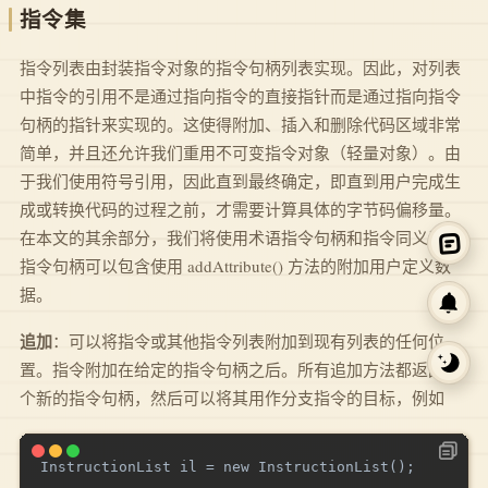
指令集
指令列表由封装指令对象的指令句柄列表实现。因此，对列表
中指令的引用不是通过指向指令的直接指针而是通过指向指令
句柄的指针来实现的。这使得附加、插入和删除代码区域非常
简单，并且还允许我们重用不可变指令对象（轻量对象）。由
于我们使用符号引用，因此直到最终确定，即直到用户完成生
成或转换代码的过程之前，才需要计算具体的字节码偏移量。
在本文的其余部分，我们将使用术语指令句柄和指令同义词。
指令句柄可以包含使用 addAttribute() 方法的附加用户定义数
据。
追加
：可以将指令或其他指令列表附加到现有列表的任何位
置。指令附加在给定的指令句柄之后。所有追加方法都返回一
个新的指令句柄，然后可以将其用作分支指令的目标，例如
InstructionList il = new InstructionList();

...
