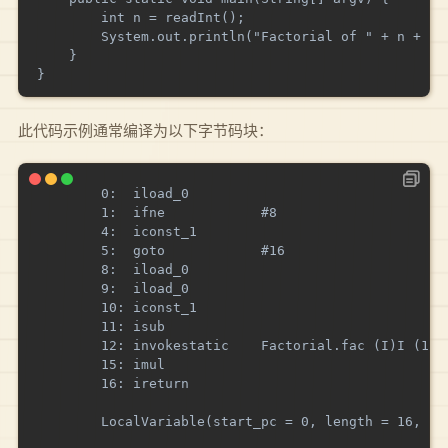
        int n = readInt();

        System.out.println("Factorial of " + n + " i
    }

此代码示例通常编译为以下字节码块：
        0:  iload_0

        1:  ifne            #8

        4:  iconst_1

        5:  goto            #16

        8:  iload_0

        9:  iload_0

        10: iconst_1

        11: isub

        12: invokestatic    Factorial.fac (I)I (12)

        15: imul

        16: ireturn

        LocalVariable(start_pc = 0, length = 16, ind