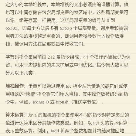
定大小的本地堆栈帧。本地堆栈的大小必须由编译器计算。值
也可以中间存储在包含局部变量的帧区域中，这些局部变量可
以像一组寄存器一样使用。这些局部变量的编号从 0 到
65535，即每个方法最多有 65536 个局部变量。调用者和被调
用者方法的堆栈帧是重叠的，即调用者将参数压入操作数堆
栈，被调用方法在局部变量中接收它们。
字节码指令集目前由 212 条指令组成，44 个操作码被标记为保
留，可用于虚拟机内的未来扩展或中间优化。指令集大致可以
分为以下几类：
堆栈操作
：常量可以通过使用 ldc 指令从常量池加载它们或使
用特殊的“快捷”指令将它们压入堆栈，其中操作数被编码到指
令中，例如，iconst_0 或 bipush（推送字节值） .
算术运算
：Java 虚拟机的指令集使用不同的指令对特定类型的
值进行运算来区分其操作数类型。例如，以 i 开头的算术运算
表示整数运算。例如，iadd 将两个整数相加并将结果推回堆