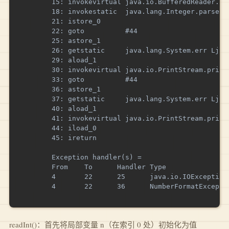
        15: invokevirtual java.io.BufferedReader.rea
        18: invokestatic  java.lang.Integer.parseInt
        21: istore_0

        22: goto          #44

        25: astore_1

        26: getstatic     java.lang.System.err Ljava
        29: aload_1

        30: invokevirtual java.io.PrintStream.printl
        33: goto          #44

        36: astore_1

        37: getstatic     java.lang.System.err Ljava
        40: aload_1

        41: invokevirtual java.io.PrintStream.printl
        44: iload_0

        45: ireturn

        Exception handler(s) =

        From    To      Handler Type

        4       22      25      java.io.IOException(
        4       22      36      NumberFormatExceptio
readInt()：首先将局部变量 n（在索引 0 处）初始化为值