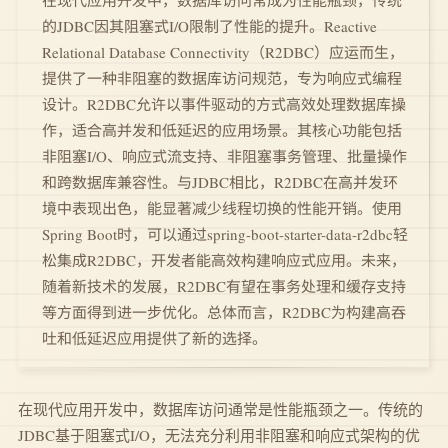
在现代应用开发中，数据库访问常成为性能瓶颈，传统
的JDBC因其阻塞式I/O限制了性能的提升。Reactive
Relational Database Connectivity（R2DBC）应运而生，
提供了一种非阻塞的数据库访问规范，专为响应式编程
设计。R2DBC允许以事件驱动的方式高效处理数据库操
作，适合高并发和低延迟的应用场景。其核心功能包括
非阻塞I/O、响应式流支持、非阻塞事务管理、批量操作
和跨数据库兼容性。与JDBC相比，R2DBC在高并发环
境中表现出色，能显著减少线程切换的性能开销。使用
Spring Boot时，可以通过spring-boot-starter-data-r2dbc轻
松集成R2DBC，开发者能高效构建响应式应用。未来，
随着新技术的发展，R2DBC有望在事务处理和缓存支持
等方面得到进一步优化。总体而言，R2DBC为构建高吞
吐和低延迟应用提供了新的选择。
在现代应用开发中，数据库访问通常是性能瓶颈之一。传统的
JDBC基于阻塞式I/O，无法充分利用非阻塞和响应式架构的优