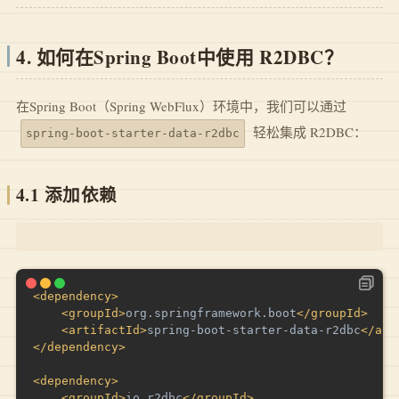
4. 如何在Spring Boot中使用 R2DBC？
在Spring Boot（Spring WebFlux）环境中，我们可以通过
轻松集成 R2DBC：
spring-boot-starter-data-r2dbc
4.1
添加依赖
<
dependency
>
<
groupId
>
org.springframework.boot
</
groupId
>
<
artifactId
>
spring-boot-starter-data-r2dbc
</
art
</
dependency
>
<
dependency
>
<
groupId
>
io.r2dbc
</
groupId
>