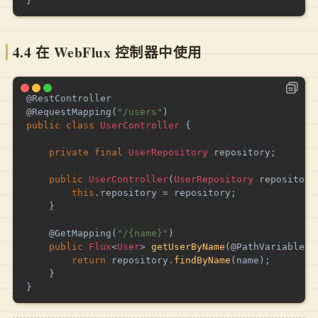
}
4.4
在 WebFlux 控制器中使用
@RestController
@RequestMapping
(
"/users"
)
public
class
UserController
{
private
final
UserRepository
 repository
;
public
UserController
(
UserRepository
 repository
this
.
repository 
=
 repository
;
}
@GetMapping
(
"/{name}"
)
public
Flux
<
User
>
getUserByName
(
@PathVariable
S
return
 repository
.
findByName
(
name
)
;
}
}