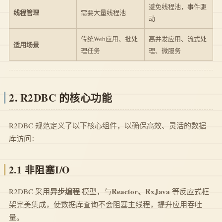
避免线程池，事件驱
线程管理
需要大量线程池
动
传统Web应用、批处
高并发应用、流式处
适用场景
理任务
理、微服务
2. R2DBC 的核心功能
R2DBC 规范定义了以下核心组件，以确保高效、灵活的数据
库访问：
2.1
非阻塞I/O
异步编程
Reactor、RxJava
R2DBC 采用
模型，与
等反应式框
架完美集成，使数据库查询不会阻塞主线程，提升应用吞吐
量。