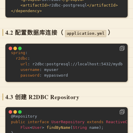
<
artifactId
>
r2dbc-postgresql
</
artifactId
>
</
dependency
>
4.2
配置数据库连接
（
）
application.yml
spring
:
r2dbc
:
url
:
 r2dbc
:
postgresql
:
//localhost
:
5432/mydb

username
:
 myuser

password
:
4.3
创建 R2DBC Repository
@Repository
public
interface
UserRepository
extends
ReactiveCru
Flux
<
User
>
findByName
(
String
 name
)
;