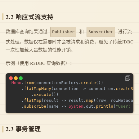
2.2
响应式流支持
数据库查询结果通过
和
进行流
Publisher
Subscriber
式处理，数据仅在需要时才会被请求和消费，避免了传统JDBC
一次性加载大量数据的性能开销。
示例（使用 R2DBC 查询数据）：
Mono
.
from
(
connectionFactory
.
create
(
)
)
.
flatMapMany
(
connection 
->
 connection
.
createSta
.
execute
(
)
)
.
flatMap
(
result 
->
 result
.
map
(
(
row
,
 rowMetadata
.
subscribe
(
name 
->
System
.
out
.
println
(
"User: "
2.3
事务管理