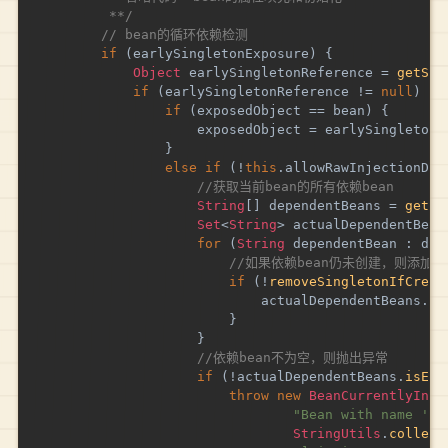
		 **/
// bean的循环依赖检测
if
(
earlySingletonExposure
)
{
Object
 earlySingletonReference 
=
getSin
if
(
earlySingletonReference 
!=
null
)
{
if
(
exposedObject 
==
 bean
)
{
					exposedObject 
=
 earlySingletonR
}
else
if
(
!
this
.
allowRawInjectionDes
//获取当前bean的所有依赖bean
String
[
]
 dependentBeans 
=
getDe
Set
<
String
>
 actualDependentBean
for
(
String
 dependentBean 
:
 dep
//如果依赖bean仍未创建，则添加到
if
(
!
removeSingletonIfCreat
							actualDependentBeans
.
ad
}
}
//依赖bean不为空，则抛出异常
if
(
!
actualDependentBeans
.
isEmp
throw
new
BeanCurrentlyInCr
"Bean with name '"
StringUtils
.
collect