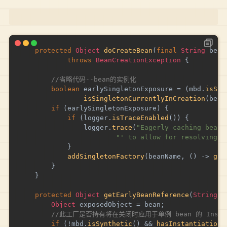
protected
Object
doCreateBean
(
final
String
 bean
throws
BeanCreationException
{
//省略代码--bean的实例化
boolean
 earlySingletonExposure 
=
(
mbd
.
isSin
isSingletonCurrentlyInCreation
(
bean
if
(
earlySingletonExposure
)
{
if
(
logger
.
isTraceEnabled
(
)
)
{
				logger
.
trace
(
"Eagerly caching bean 
"' to allow for resolving p
}
addSingletonFactory
(
beanName
,
(
)
->
get
}
}
protected
Object
getEarlyBeanReference
(
String
 b
Object
 exposedObject 
=
 bean
;
//此工厂是否持有将在关闭时应用于单例 bean 的 Instantia
if
(
!
mbd
.
isSynthetic
(
)
&&
hasInstantiationA