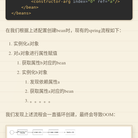
<
constructor-arg
index
=
"
0
"
ref
=
"
a
"
/>
</
bean
>
</
beans
>
在我们根据上述配置创建bean时，现有的spring流程如下：
实例化a对象
对a对象进行属性赋值
获取属性b对应的bean
实例化b对象
发现依赖属性a
获取属性a对应的bean
。。。。。
我们发现上述流程会一直循环创建，最终会导致OOM：