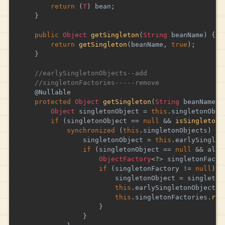
return
(
T
)
 bean
;
}
public
Object
getSingleton
(
String
 beanName
)
{
return
getSingleton
(
beanName
,
true
)
;
}
//earlySingletonObjects--add
//singletonFactories-----remove
@Nullable
protected
Object
getSingleton
(
String
 beanName
,
Object
 singletonObject 
=
this
.
singletonObje
if
(
singletonObject 
==
null
&&
isSingletonC
synchronized
(
this
.
singletonObjects
)
{
				singletonObject 
=
this
.
earlySinglet
if
(
singletonObject 
==
null
&&
 allo
ObjectFactory
<
?
>
 singletonFacto
if
(
singletonFactory 
!=
null
)
{
						singletonObject 
=
 singleton
this
.
earlySingletonObjects
.
this
.
singletonFactories
.
rem
}
}