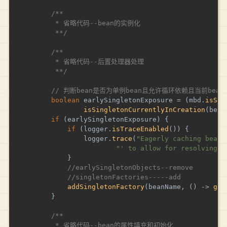
/** 

		 * 省略代码--bean的实例化

		 **/
/** 

		 * 省略代码--后置处理器处理

		 **/
// 判断bean是否为单例bean且允许循环依赖且当前bea
boolean
 earlySingletonExposure 
=
(
mbd
.
isSin
isSingletonCurrentlyInCreation
(
bean
if
(
earlySingletonExposure
)
{
if
(
logger
.
isTraceEnabled
(
)
)
{
				logger
.
trace
(
"Eagerly caching bean 
"' to allow for resolving p
}
//earlySingletonObjects--remove
//singletonFactories-----add
addSingletonFactory
(
beanName
,
(
)
->
get
}
/** 

		 * 省略代码--bean的属性填充和初始化
