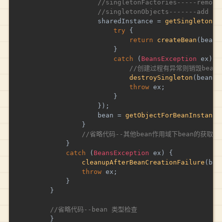
//singletonFactories-----remove
//singletonObjects-------add
					sharedInstance 
=
getSingleton
(
b
try
{
return
createBean
(
beanN
}
catch
(
BeansException
 ex
)
{
//创建过程有异常则销毁bean
destroySingleton
(
beanNa
throw
 ex
;
}
}
)
;
					bean 
=
getObjectForBeanInstance
}
//省略代码--其他bean作用域下bean的获取
}
catch
(
BeansException
 ex
)
{
cleanupAfterBeanCreationFailure
(
bea
throw
 ex
;
}
}
//省略代码--bean 类型检查
}