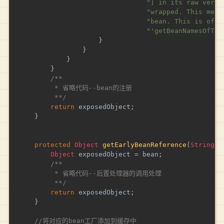
"] in its raw versi
"wrapped. This mean
"bean. This is ofte
"'getBeanNamesOfTyp
}
}
}
}
/** 

		 * 省略代码--bean的注册

		 **/
return
 exposedObject
;
}
protected
Object
getEarlyBeanReference
(
String
 b
Object
 exposedObject 
=
 bean
;
/** 

		 * 省略代码--后置处理器的调用处理

		 **/
return
 exposedObject
;
}
//将对应的bean工厂添加到缓存中