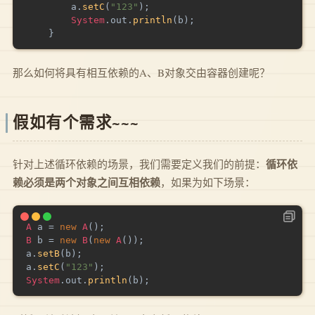
		a
.
setC
(
"123"
)
;
System
.
out
.
println
(
b
)
;
}
那么如何将具有相互依赖的A、B对象交由容器创建呢？
假如有个需求~~~
循环依
针对上述循环依赖的场景，我们需要定义我们的前提：
赖必须是两个对象之间互相依赖
，如果为如下场景：
A
 a 
=
new
A
(
)
;
B
 b 
=
new
B
(
new
A
(
)
)
;
a
.
setB
(
b
)
;
a
.
setC
(
"123"
)
;
System
.
out
.
println
(
b
)
;