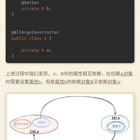
@Setter
private
B
 b
;
}
@AllArgsConstructor
public
class
B
{
private
A
 a
;
}
上述过程中我们发现，A、B中的属性相互依赖，在创建
A对象
时需要设置
属性b
，但是
属性b
的依赖
对象B
又依赖
对象A
：