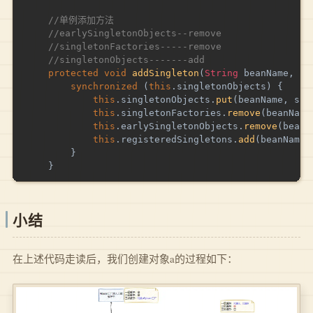
//单例添加方法
//earlySingletonObjects--remove
//singletonFactories-----remove
//singletonObjects-------add
protected
void
addSingleton
(
String
 beanName
,
Ob
synchronized
(
this
.
singletonObjects
)
{
this
.
singletonObjects
.
put
(
beanName
,
 sin
this
.
singletonFactories
.
remove
(
beanName
this
.
earlySingletonObjects
.
remove
(
beanN
this
.
registeredSingletons
.
add
(
beanName
)
}
}
小结
在上述代码走读后，我们创建对象a的过程如下：