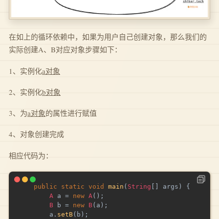
在如上的循环依赖中，如果为用户自己创建对象，那么我们的
实际创建A、B对应对象步骤如下：
1、实例化
a对象
2、实例化
b对象
3、为
a对象
的属性进行赋值
4、对象创建完成
相应代码为：
public
static
void
main
(
String
[
]
 args
)
{
A
 a 
=
new
A
(
)
;
B
 b 
=
new
B
(
a
)
;
		a
.
setB
(
b
)
;