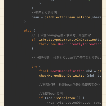
}
}
//返回对应的实例
			bean 
=
getObjectForBeanInstance
(
sharedI
}
else
{
// 非单例bean存在循环依赖时，则抛异常
if
(
isPrototypeCurrentlyInCreation
(
bean
throw
new
BeanCurrentlyInCreationEx
}
// 省略代码--检测对应bean工厂是否有对应的bea
try
{
final
RootBeanDefinition
 mbd 
=
getM
checkMergedBeanDefinition
(
mbd
,
 bean
//省略代码--检测bean依赖对象是否实例化
//创建bean实例
if
(
mbd
.
isSingleton
(
)
)
{
//earlySingletonObjects--remove