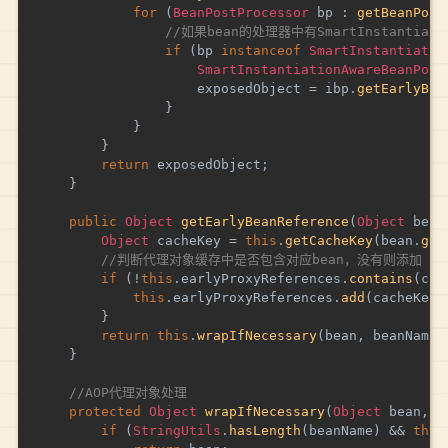
for
(
BeanPostProcessor
 bp 
:
getBeanPost
//如果bean的处理器中有SmartInstantiation
if
(
bp 
instanceof
SmartInstantiatio
SmartInstantiationAwareBeanPost
					exposedObject 
=
 ibp
.
getEarlyBea
}
}
}
return
 exposedObject
;
}
public
Object
getEarlyBeanReference
(
Object
 bean
Object
 cacheKey 
=
this
.
getCacheKey
(
bean
.
get
//判断代理对象缓存中是否包含对应bean，没有则添加
if
(
!
this
.
earlyProxyReferences
.
contains
(
cac
this
.
earlyProxyReferences
.
add
(
cacheKey
)
}
return
this
.
wrapIfNecessary
(
bean
,
 beanName
,
}
//AOP代理对象处理
protected
Object
wrapIfNecessary
(
Object
 bean
,
S
if
(
StringUtils
.
hasLength
(
beanName
)
&&
this