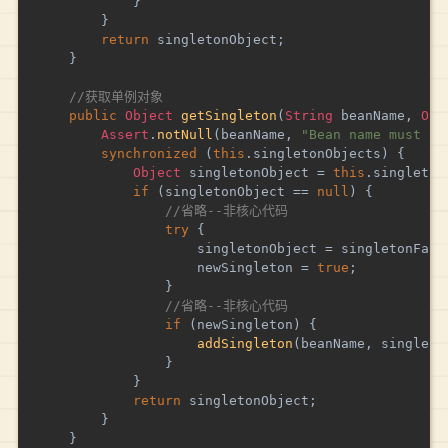
}
}
return
 singletonObject
;
}
//获取单例对象
public
Object
getSingleton
(
String
 beanName
,
Obj
Assert
.
notNull
(
beanName
,
"Bean name must no
synchronized
(
this
.
singletonObjects
)
{
Object
 singletonObject 
=
this
.
singleton
if
(
singletonObject 
==
null
)
{
//省略--非核心代码
try
{
					singletonObject 
=
 singletonFact
					newSingleton 
=
true
;
}
//省略--非核心代码
if
(
newSingleton
)
{
addSingleton
(
beanName
,
 singleto
}
}
return
 singletonObject
;
}
}