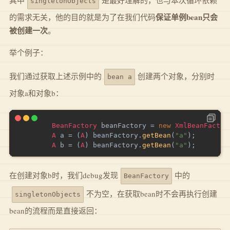
singletonObjects
保证单例bean只会
的需求无关，他的目的就是为了在我们代码
被创建一次
。
举个例子：
我们通过获取上述示例中的
创建两个对象，分别时
bean a
对象a和对象b：
BeanFactory
 beanFactory 
=
new
XmlBeanFactor
A
 a 
=
(
A
)
 beanFactory
.
getBean
(
"a"
)
;
A
 b 
=
(
A
)
 beanFactory
.
getBean
(
"a"
)
;
在创建对象b时，我们debug发现
中的
BeanFactory
不为空，在获取bean时不会再执行创建
singletonObjects
bean的流程而是直接返回：