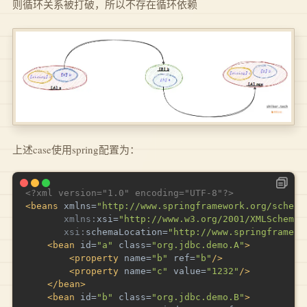
则循环关系被打破，所以不存在循环依赖
上述case使用spring配置为：
<?xml version="1.0" encoding="UTF-8"?>
<
beans
xmlns
=
"
http://www.springframework.org/schema
xmlns:
xsi
=
"
http://www.w3.org/2001/XMLSchema-
xsi:
schemaLocation
=
"
http://www.springframewo
<
bean
id
=
"
a
"
class
=
"
org.jdbc.demo.A
"
>
<
property
name
=
"
b
"
ref
=
"
b
"
/>
<
property
name
=
"
c
"
value
=
"
1232
"
/>
</
bean
>
<
bean
id
=
"
b
"
class
=
"
org.jdbc.demo.B
"
>