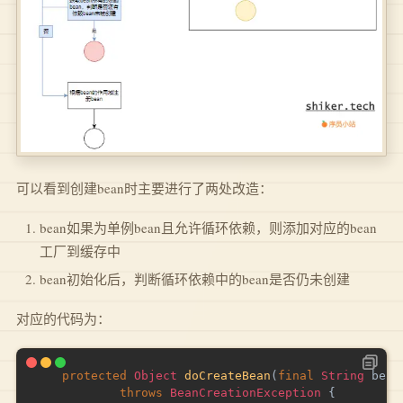
可以看到创建bean时主要进行了两处改造：
bean如果为单例bean且允许循环依赖，则添加对应的bean
工厂到缓存中
bean初始化后，判断循环依赖中的bean是否仍未创建
对应的代码为：
protected
Object
doCreateBean
(
final
String
 bean
throws
BeanCreationException
{