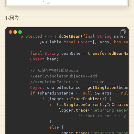
代码为：
protected
<
T
>
T
doGetBean
(
final
String
 name
,
@N
@Nullable
final
Object
[
]
 args
,
boolean
 
final
String
 beanName 
=
transformedBeanName
Object
 bean
;
// 从缓存中查找单例bean
//earlySingletonObjects--add
//singletonFactories-----remove
Object
 sharedInstance 
=
getSingleton
(
beanNa
if
(
sharedInstance 
!=
null
&&
 args 
==
null
)
if
(
logger
.
isTraceEnabled
(
)
)
{
if
(
isSingletonCurrentlyInCreation
(
					logger
.
trace
(
"Returning eagerly
"' that is not fully in
}
else
{
					logger
.
trace
(
"Returning cached 