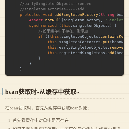
//earlySingletonObjects--remove
//singletonFactories-----add
protected
void
addSingletonFactory
(
String
 beanN
Assert
.
notNull
(
singletonFactory
,
"Singleton
synchronized
(
this
.
singletonObjects
)
{
//如果缓存中不存在，则添加
if
(
!
this
.
singletonObjects
.
containsKey
(
this
.
singletonFactories
.
put
(
beanNam
this
.
earlySingletonObjects
.
remove
(
b
this
.
registeredSingletons
.
add
(
beanN
}
}
}
bean获取时-从缓存中获取~
在bean获取时，首先从缓存中获取bean对象：
首先看缓存中对象中是否存在
如果不存在则直接使用bean工厂创建单例放入缓存中且返