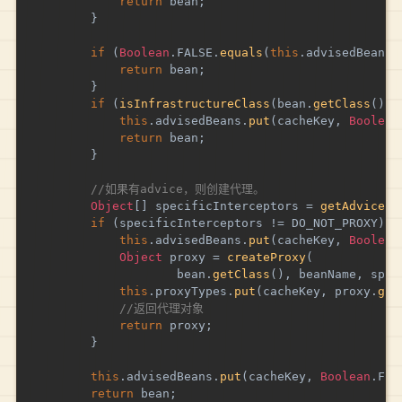
return
 bean
;
}
if
(
Boolean
.
FALSE
.
equals
(
this
.
advisedBeans
.
return
 bean
;
}
if
(
isInfrastructureClass
(
bean
.
getClass
(
)
)
this
.
advisedBeans
.
put
(
cacheKey
,
Boolean
return
 bean
;
}
//如果有advice，则创建代理。
Object
[
]
 specificInterceptors 
=
getAdvicesA
if
(
specificInterceptors 
!=
 DO_NOT_PROXY
)
{
this
.
advisedBeans
.
put
(
cacheKey
,
Boolean
Object
 proxy 
=
createProxy
(
					bean
.
getClass
(
)
,
 beanName
,
 spec
this
.
proxyTypes
.
put
(
cacheKey
,
 proxy
.
get
//返回代理对象
return
 proxy
;
}
this
.
advisedBeans
.
put
(
cacheKey
,
Boolean
.
FAL
return
 bean
;