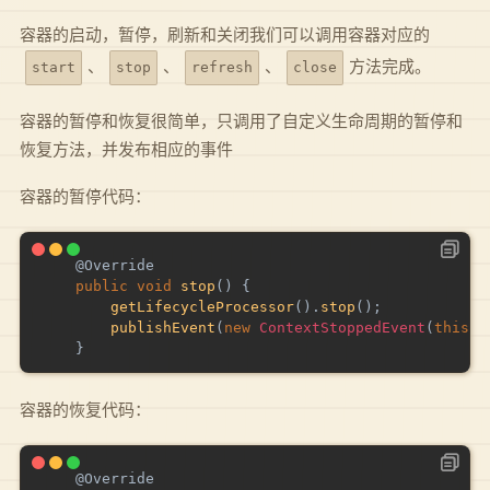
容器的启动，暂停，刷新和关闭我们可以调用容器对应的
、
、
、
方法完成。
start
stop
refresh
close
容器的暂停和恢复很简单，只调用了自定义生命周期的暂停和
恢复方法，并发布相应的事件
容器的暂停代码：
@Override
public
void
stop
(
)
{
getLifecycleProcessor
(
)
.
stop
(
)
;
publishEvent
(
new
ContextStoppedEvent
(
this
)
)
}
容器的恢复代码：
@Override