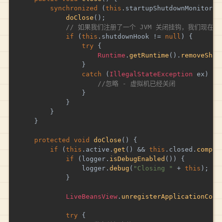
synchronized
(
this
.
startupShutdownMonitor
)
doClose
(
)
;
// 如果我们注册了一个 JVM 关闭挂钩，我们现
if
(
this
.
shutdownHook 
!=
null
)
{
try
{
Runtime
.
getRuntime
(
)
.
removeShut
}
catch
(
IllegalStateException
 ex
)
{
//忽略 - 虚拟机已经关闭
}
}
}
}
protected
void
doClose
(
)
{
if
(
this
.
active
.
get
(
)
&&
this
.
closed
.
compar
if
(
logger
.
isDebugEnabled
(
)
)
{
				logger
.
debug
(
"Closing "
+
this
)
;
}
LiveBeansView
.
unregisterApplicationCont
try
{