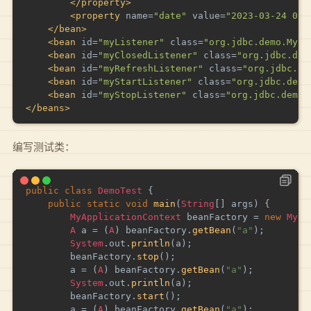
</
property
>
<
property
name
=
"
date
"
value
=
"
2023-03-24 00:
</
bean
>
<
bean
id
=
"
myListener
"
class
=
"
org.jdbc.demo.MyLi
<
bean
id
=
"
myClosedListener
"
class
=
"
org.jdbc.dem
<
bean
id
=
"
myRefreshListener
"
class
=
"
org.jdbc.de
<
bean
id
=
"
myStartListener
"
class
=
"
org.jdbc.demo
<
bean
id
=
"
myStopListener
"
class
=
"
org.jdbc.demo.
</
beans
>
编写测试类：
public
class
DemoTest
{
public
static
void
main
(
String
[
]
 args
)
{
MyApplicationContext
 beanFactory 
=
new
MyAp
A
 a 
=
(
A
)
 beanFactory
.
getBean
(
"a"
)
;
System
.
out
.
println
(
a
)
;
		beanFactory
.
stop
(
)
;
		a 
=
(
A
)
 beanFactory
.
getBean
(
"a"
)
;
System
.
out
.
println
(
a
)
;
		beanFactory
.
start
(
)
;
		a 
=
(
A
)
 beanFactory
.
getBean
(
"a"
)
;