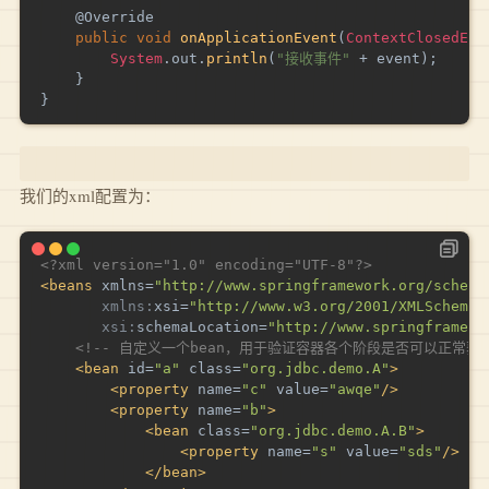
@Override
public
void
onApplicationEvent
(
ContextClosedEve
System
.
out
.
println
(
"接收事件"
+
 event
)
;
}
}
我们的xml配置为：
<?xml version="1.0" encoding="UTF-8"?>
<
beans
xmlns
=
"
http://www.springframework.org/schema
xmlns:
xsi
=
"
http://www.w3.org/2001/XMLSchema-
xsi:
schemaLocation
=
"
http://www.springframewo
<!-- 自定义一个bean，用于验证容器各个阶段是否可以正常获取
<
bean
id
=
"
a
"
class
=
"
org.jdbc.demo.A
"
>
<
property
name
=
"
c
"
value
=
"
awqe
"
/>
<
property
name
=
"
b
"
>
<
bean
class
=
"
org.jdbc.demo.A.B
"
>
<
property
name
=
"
s
"
value
=
"
sds
"
/>
</
bean
>