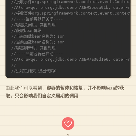
//接收事件org.springframework.context.event.ContextSta
//A(c=awqe, b=org.jdbc.demo.A$B@5bcea91b, date=Fri 
//接收事件org.springframework.context.event.ContextClo
//----当前容器已关闭----
//容器关闭后，其他处理
//获取bean异常
//当前加载bean名称为：son
//当前加载bean名称为：son
//容器刷新时，其他处理
//----当前容器已启动----
//A(c=awqe, b=org.jdbc.demo.A$B@7a30d1e6, date=Fri 
//
//进程已结束,退出代码0
容器的暂停和恢复，并不影响bean的获
由此我们可以看到，
取，只会影响我们自定义周期的调用
2