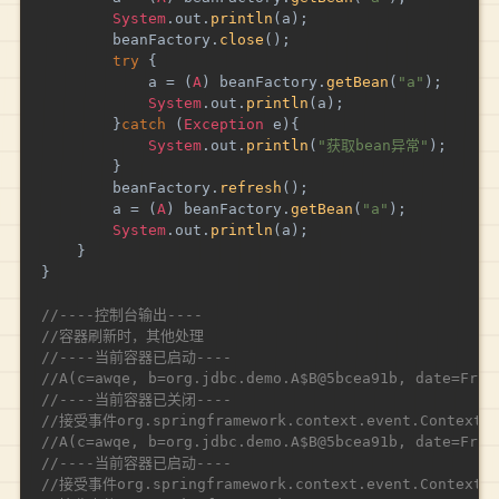
System
.
out
.
println
(
a
)
;
		beanFactory
.
close
(
)
;
try
{
			a 
=
(
A
)
 beanFactory
.
getBean
(
"a"
)
;
System
.
out
.
println
(
a
)
;
}
catch
(
Exception
 e
)
{
System
.
out
.
println
(
"获取bean异常"
)
;
}
		beanFactory
.
refresh
(
)
;
		a 
=
(
A
)
 beanFactory
.
getBean
(
"a"
)
;
System
.
out
.
println
(
a
)
;
}
}
//----控制台输出----
//容器刷新时，其他处理
//----当前容器已启动----
//A(c=awqe, b=org.jdbc.demo.A$B@5bcea91b, date=Fri 
//----当前容器已关闭----
//接受事件org.springframework.context.event.ContextSto
//A(c=awqe, b=org.jdbc.demo.A$B@5bcea91b, date=Fri 
//----当前容器已启动----
//接受事件org.springframework.context.event.ContextSta