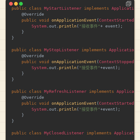
public
class
MyStartListener
implements
Application
@Override
public
void
onApplicationEvent
(
ContextStartedEv
System
.
out
.
println
(
"接收事件"
+
 event
)
;
}
}
public
class
MyStopListener
implements
ApplicationL
@Override
public
void
onApplicationEvent
(
ContextStoppedEv
System
.
out
.
println
(
"接受事件"
+
event
)
;
}
}
public
class
MyRefreshListener
implements
Applicati
@Override
public
void
onApplicationEvent
(
ContextStartedEv
System
.
out
.
println
(
"接受事件"
+
event
)
;
}
}
public
class
MyClosedListener
implements
Applicatio