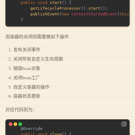
public
void
start
(
)
{
getLifecycleProcessor
(
)
.
start
(
)
;
publishEvent
(
new
ContextStartedEvent
(
this
)
)
}
而容器的关闭则需要做如下操作
发布关闭事件
关闭所有自定义生命周期
销毁bean对象
关闭bean工厂
自定义容器的操作
容器状态更新
对应代码则为：
@Override
public
void
close
(
)
{