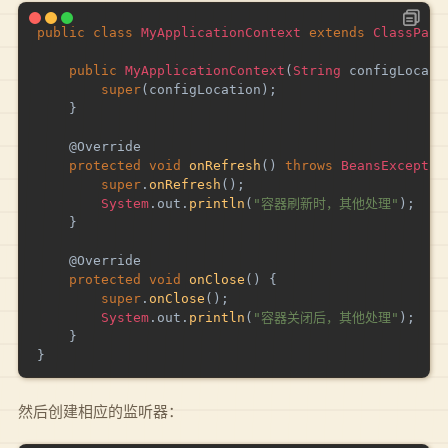
public
class
MyApplicationContext
extends
ClassPath
public
MyApplicationContext
(
String
 configLocati
super
(
configLocation
)
;
}
@Override
protected
void
onRefresh
(
)
throws
BeansExceptio
super
.
onRefresh
(
)
;
System
.
out
.
println
(
"容器刷新时，其他处理"
)
;
}
@Override
protected
void
onClose
(
)
{
super
.
onClose
(
)
;
System
.
out
.
println
(
"容器关闭后，其他处理"
)
;
}
}
然后创建相应的监听器：