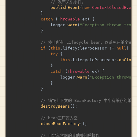
// 发布关机事件。
publishEvent
(
new
ContextClosedEvent
}
catch
(
Throwable
 ex
)
{
				logger
.
warn
(
"Exception thrown from 
}
// 停止所有 Lifecycle bean，以避免在单个
if
(
this
.
lifecycleProcessor 
!=
null
)
{
try
{
this
.
lifecycleProcessor
.
onClose
}
catch
(
Throwable
 ex
)
{
					logger
.
warn
(
"Exception thrown f
}
}
// 销毁上下文的 BeanFactory 中所有缓存的单例
destroyBeans
(
)
;
// bean工厂置为空
closeBeanFactory
(
)
;
// 自定义容器的其他关闭后操作