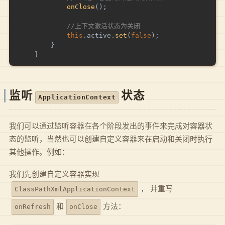
onClose
(
)
;
//上下文激活状态为关闭
this
.
active
.
set
(
false
)
;
}
}
监听
状态
ApplicationContext
我们可以通过监听容器在各个阶段发出的事件来完成对容器状
态的监听，当然也可以创建自定义容器来在启动和关闭时执行
其他操作。例如：
我们先创建自定义容器实现
， 并重写
ClassPathXmlApplicationContext
和
方法：
onRefresh
onClose