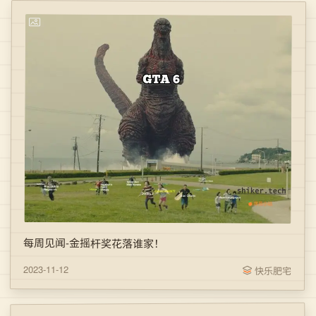
每周见闻-金摇杆奖花落谁家！
2023-11-12
快乐肥宅