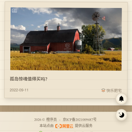
孤岛惊魂值得买吗？
2022-09-11
快乐肥宅
2026 ©
橙序员
-
京ICP备2021009487号
本站点由
提供云服务