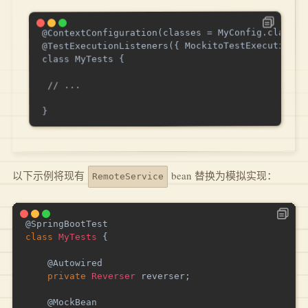
@ContextConfiguration(classes = MyConfig.class)

@TestExecutionListeners({ MockitoTestExecutionLi
class MyTests {

 // ...

}

以下示例将现有
bean 替换为模拟实现：
RemoteService
@SpringBootTest
class
MyTests
{
@Autowired
private
Reverser
 reverser
;
@MockBean