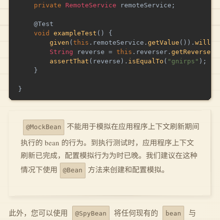
private
RemoteService
 remoteService
;
@Test
void
exampleTest
(
)
{
given
(
this
.
remoteService
.
getValue
(
)
)
.
willRe
String
 reverse 
=
this
.
reverser
.
getReverseVa
assertThat
(
reverse
)
.
isEqualTo
(
"gnirps"
)
;
}
}
不能用于模拟在应用程序上下文刷新期间
@MockBean
执行的 bean 的行为。到执行测试时，应用程序上下文
刷新已完成，配置模拟行为为时已晚。我们建议在这种
方法来创建和配置模拟。
情况下使用
@Bean
此外，您可以使用
将任何现有的
与
@SpyBean
bean