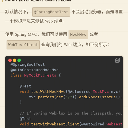
默认情况下，
不会启动服务器，而是设置
@SpringBootTest
一个模拟环境来测试 Web 端点。
使用 Spring MVC，我们可以使用
或者
MockMvc
查询我们的 Web 端点，如下例所示：
WebTestClient
@SpringBootTest
@AutoConfigureMockMvc
class
MyMockMvcTests
{
@Test
void
testWithMockMvc
(
@Autowired
MockMvc
 mvc
)
th
        mvc
.
perform
(
get
(
"/"
)
)
.
andExpect
(
status
(
)
.
is
}
// If Spring WebFlux is on the classpath, you c
@Test
void
testWithWebTestClient
(
@Autowired
WebTestCl