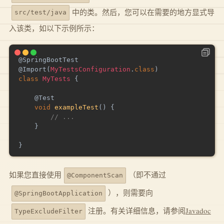
中的类。然后，您可以在需要的地方显式导
src/test/java
入该类，如以下示例所示：
@SpringBootTest
@Import
(
MyTestsConfiguration
.
class
)
class
MyTests
{
@Test
void
exampleTest
(
)
{
// ...
}
}
如果您直接使用
（即不通过
@ComponentScan
），则需要向
@SpringBootApplication
注册。有关详细信息，请参阅
Javadoc
TypeExcludeFilter