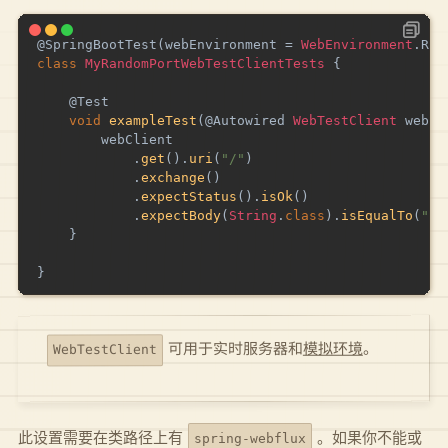
@SpringBootTest
(
webEnvironment 
=
WebEnvironment
.
RAN
class
MyRandomPortWebTestClientTests
{
@Test
void
exampleTest
(
@Autowired
WebTestClient
 webCl
        webClient

.
get
(
)
.
uri
(
"/"
)
.
exchange
(
)
.
expectStatus
(
)
.
isOk
(
)
.
expectBody
(
String
.
class
)
.
isEqualTo
(
"He
}
}
。
模拟环境
可用于实时服务器和
WebTestClient
此设置需要在类路径上有
。如果你不能或
spring-webflux