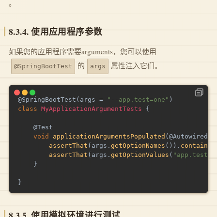
。
8.3.4. 使用应用程序参数
如果您的应用程序需要
arguments
，您可以使用
的
属性注入它们。
@SpringBootTest
args
@SpringBootTest
(
args 
=
"--app.test=one"
)
class
MyApplicationArgumentTests
{
@Test
void
applicationArgumentsPopulated
(
@Autowired
A
assertThat
(
args
.
getOptionNames
(
)
)
.
containsO
assertThat
(
args
.
getOptionValues
(
"app.test"
)
}
}
8.3.5. 使用模拟环境进行测试