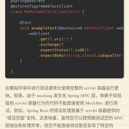
@SpringBootTest
@AutoConfigureWebTestClient
class
MyMockWebTestClientTests
{
@Test
void
exampleTest
(
@Autowired
WebTestClient
 webCl
        webClient

.
get
(
)
.
uri
(
"/"
)
.
exchange
(
)
.
expectStatus
(
)
.
isOk
(
)
.
expectBody
(
String
.
class
)
.
isEqualTo
(
"He
}
}
在模拟环境中进行测试通常比使用完整的 servlet 容器运行更
快。但是，由于 mocking 发生在 Spring MVC 层，依赖于较低
级别 servlet 容器行为的代码不能直接使用 MockMvc 进行测
试。例如，Spring Boot 的错误处理是基于 servlet 容器提供的
“错误页面”支持。这意味着，虽然您可以按预期测试您的 MVC
层抛出和处理异常，但您不能直接测试是否呈现了特定的