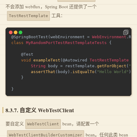
不会添加 webflux，Spring Boot 还提供了一个
工具：
TestRestTemplate
@SpringBootTest
(
webEnvironment 
=
WebEnvironment
.
RAN
class
MyRandomPortTestRestTemplateTests
{
@Test
void
exampleTest
(
@Autowired
TestRestTemplate
 re
String
 body 
=
 restTemplate
.
getForObject
(
"/"
assertThat
(
body
)
.
isEqualTo
(
"Hello World"
)
;
}
}
8.3.7. 自定义 WebTestClient
要自定义
bean，请配置一个
WebTestClient
bean。任何此类 bean
WebTestClientBuilderCustomizer