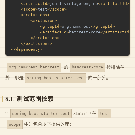
<
artifactId
>
junit-vintage-engine
</
artifactId
>
<
scope
>
test
</
scope
>
<
exclusions
>
<
exclusion
>
<
groupId
>
org.hamcrest
</
groupId
>
<
artifactId
>
hamcrest-core
</
artifactId
>
</
exclusion
>
</
exclusions
>
</
dependency
>
的
被排除在
org.hamcrest:hamcrest
hamcrest-core
外，那是
的一部分。
spring-boot-starter-test
8.1. 测试范围依赖
“
Starter”（在
spring-boot-starter-test
test
中）包含以下提供的库：
scope