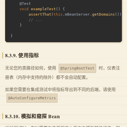
@Test
void
exampleTest
(
)
{
assertThat
(
this
.
mBeanServer
.
getDomains
(
)
)
.
c
// ...
}
}
8.3.9. 使用指标
无论您的类路径如何，使用
时，仪表注
@SpringBootTest
册表（内存中支持的除外）都不会自动配置。
如果您需要在集成测试中将指标导出到不同的后端，请使用
.
@AutoConfigureMetrics
8.3.10. 模拟和窥探 Bean