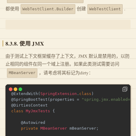
都使用
创建
.
WebTestClient.Builder
WebTestClient
8.3.8. 使用 JMX
由于测试上下文框架缓存了上下文，JMX 默认是禁用的，以防
止相同的组件在同一个域上注册。如果此类测试需要访问
，请考虑将其标记为dirty：
MBeanServer
@ExtendWith
(
SpringExtension
.
class
)
@SpringBootTest
(
properties 
=
"spring.jmx.enabled=tr
@DirtiesContext
class
MyJmxTests
{
@Autowired
private
MBeanServer
 mBeanServer
;