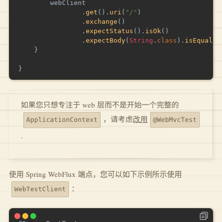
        webClient

.
get
(
)
.
uri
(
"/"
)
.
exchange
(
)
.
expectStatus
(
)
.
isOk
(
)
.
expectBody
(
String
.
class
)
.
isEqualTo
}
}
如果您只想专注于 web 层而不是开始一个完整的
改用
，请考虑
@WebMvcTest
ApplicationContext
.
使用 Spring WebFlux 端点，您可以如下示例所示使用
：
WebTestClient