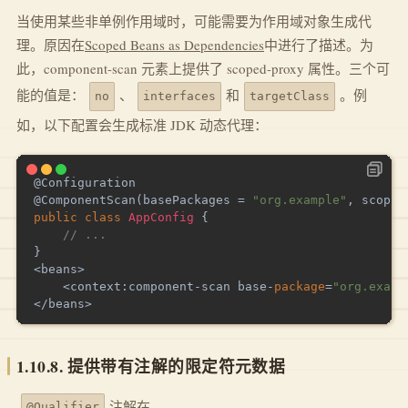
当使用某些非单例作用域时，可能需要为作用域对象生成代
理。原因在
Scoped Beans as Dependencies
中进行了描述。为
此，component-scan 元素上提供了 scoped-proxy 属性。三个可
能的值是：
、
和
。例
no
interfaces
targetClass
如，以下配置会生成标准 JDK 动态代理：
@Configuration
@ComponentScan
(
basePackages 
=
"org.example"
,
 scoped
public
class
AppConfig
{
// ...
}
<
beans
>
<
context
:
component
-
scan base
-
package
=
"org.examp
<
/
beans
>
1.10.8. 提供带有注解的限定符元数据
注解在
@Qualifier