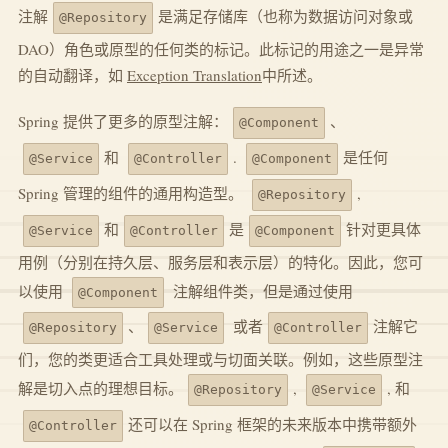
注解
是满足存储库（也称为数据访问对象或
@Repository
DAO）角色或原型的任何类的标记。此标记的用途之一是异常
的自动翻译，如
Exception Translation
中所述。
Spring 提供了更多的原型注解：
、
@Component
和
.
是任何
@Service
@Controller
@Component
Spring 管理的组件的通用构造型。
,
@Repository
和
是
针对更具体
@Service
@Controller
@Component
用例（分别在持久层、服务层和表示层）的特化。因此，您可
以使用
注解组件类，但是通过使用
@Component
、
或者
注解它
@Repository
@Service
@Controller
们，您的类更适合工具处理或与切面关联。例如，这些原型注
解是切入点的理想目标。
,
, 和
@Repository
@Service
还可以在 Spring 框架的未来版本中携带额外
@Controller