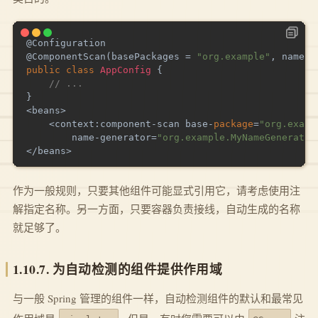
@Configuration
@ComponentScan
(
basePackages 
=
"org.example"
,
 nameGe
public
class
AppConfig
{
// ...
}
<
beans
>
<
context
:
component
-
scan base
-
package
=
"org.examp
        name
-
generator
=
"org.example.MyNameGenerator
<
/
beans
>
作为一般规则，只要其他组件可能显式引用它，请考虑使用注
解指定名称。另一方面，只要容器负责接线，自动生成的名称
就足够了。
1.10.7. 为自动检测的组件提供作用域
与一般 Spring 管理的组件一样，自动检测组件的默认和最常见