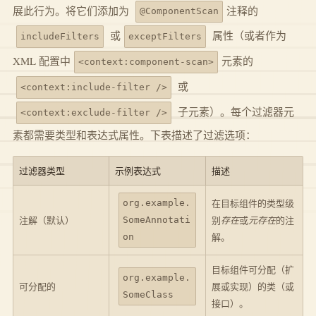
展此行为。将它们添加为
注释的
@ComponentScan
或
属性（或者作为
includeFilters
exceptFilters
XML 配置中
元素的
<context:component-scan>
或
<context:include-filter />
子元素）。每个过滤器元
<context:exclude-filter />
素都需要类型和表达式属性。下表描述了过滤选项：
过滤器类型
示例表达式
描述
在目标组件的类型级
org.example.
注解（默认）
别
存在
或
元存在
的注
SomeAnnotati
解。
on
目标组件可分配（扩
org.example.
可分配的
展或实现）的类（或
SomeClass
接口）。