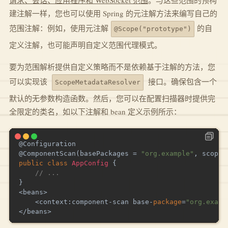
请求、会话、应用程序和 WebSocket 范围
。与这些范围的预构
建注解一样，您也可以使用 Spring 的元注解方法来编写自己的
范围注解：例如，使用元注解
的自
@Scope("prototype")
定义注解，也可能声明自定义范围代理模式。
要为范围解析提供自定义策略而不是依赖基于注解的方法，您
可以实现该
接口。确保包含一个
ScopeMetadataResolver
默认的无参数构造函数。然后，您可以在配置扫描器时提供完
全限定的类名，如以下注解和 bean 定义示例所示：
@Configuration
@ComponentScan
(
basePackages 
=
"org.example"
,
 scopeR
public
class
AppConfig
{
// ...
}
<
beans
>
<
context
:
component
-
scan base
-
package
=
"org.examp
<
/
beans
>