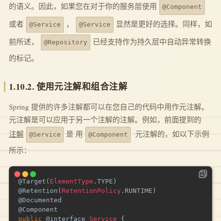
的语义。因此，如果您在对于你的服务层使用
@Component
或者
，
显然是更好的选择。同样，如
@Service
@Service
前所述，
已经支持作为持久层中自动异常转换
@Repository
的标记。
1.10.2. 使用元注解和组合注解
Spring 提供的许多注解都可以在您自己的代码中用作元注解。
元注解是可以应用于另一个注解的注解。例如，前面提到的
注解
是 用
元注解的，如以下示例
@Service
@Component
所示：
@Target
(
ElementType
.
TYPE
)
@Retention
(
RetentionPolicy
.
RUNTIME
)
@Documented
@Component
public
@interface
Service
{