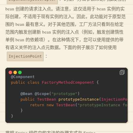
bean 创建的请求注入点。请注意，这仅适用于 bean 实例的实
际创建，不适用于现有实例的注入。因此，此功能对于原型范
围的 bean 最有意义。对于其他范围，工厂方法只看到在给定
范围内触发创建新 bean 实例的注入点（例如，触发创建惰性
单例 bean 的依赖项）。在这种情况下，您可以使用提供的带
有语义关怀的注入点元数据。下面的例子展示了如何使用
：
InjectionPoint
@Component
public
class
FactoryMethodComponent
{
@Bean
@Scope
(
"prototype"
)
public
TestBean
prototypeInstance
(
InjectionPoin
return
new
TestBean
(
"prototypeInstance for 
}
}
常规 Spring 组件中的方法的处理方式与 Spring