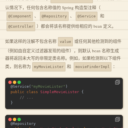
认情况下，任何包含名称值的 Spring 构造型注释（
、
、
和
@Component
@Repository
@Service
）都会将该名称提供给相应的 bean 定义。
@Controller
如果这样的注解不包含名称
或任何其他检测到的组件
value
（例如由自定义过滤器发现的组件），则默认 bean 名称生成
器将返回未大写的非限定类名称。例如，如果检测到以下组件
类，则名称为
和
：
myMovieLister
movieFinderImpl
@Service
(
"myMovieLister"
)
public
class
SimpleMovieLister
{
// ...
}
@Repository