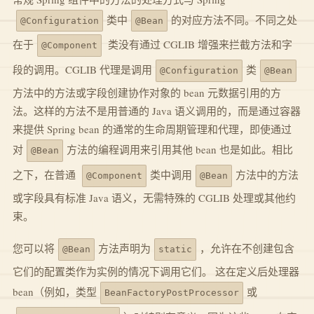
类中
的对应方法不同。不同之处
@Configuration
@Bean
在于
类没有通过 CGLIB 增强来拦截方法和字
@Component
段的调用。CGLIB 代理是调用
类
@Configuration
@Bean
方法中的方法或字段创建协作对象的 bean 元数据引用的方
法。这样的方法不是用普通的 Java 语义调用的，而是通过容器
来提供 Spring bean 的通常的生命周期管理和代理，即使通过
对
方法的编程调用来引用其他 bean 也是如此。相比
@Bean
之下，在普通
类中调用
方法中的方法
@Component
@Bean
或字段具有标准 Java 语义，无需特殊的 CGLIB 处理或其他约
束。
您可以将
方法声明为
，允许在不创建包含
@Bean
static
它们的配置类作为实例的情况下调用它们。 这在定义后处理器
bean（例如，类型
或
BeanFactoryPostProcessor