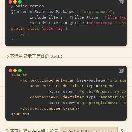
@Configuration
@ComponentScan
(
basePackages 
=
"org.example"
,
        includeFilters 
=
@Filter
(
type 
=
FilterType
.
        excludeFilters 
=
@Filter
(
Repository
.
class
)
)
public
class
AppConfig
{
// ...
}
以下清单显示了等效的 XML：
<
beans
>
<
context:
component-scan
base-package
=
"
org.examp
<
context:
include-filter
type
=
"
regex
"
expression
=
"
.*Stub.*Repository
"
/>
<
context:
exclude-filter
type
=
"
annotation
"
expression
=
"
org.springframework.ste
</
context:
component-scan
>
</
beans
>
您还可以通过在注解上设置
或
useDefaultFilters=false