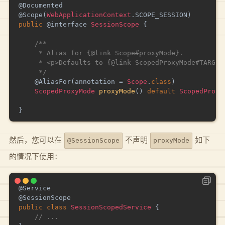
@Documented
@Scope
(
WebApplicationContext
.
SCOPE_SESSION
)
public
@interface
SessionScope
{
/**

     * Alias for {@link Scope#proxyMode}.

     * <p>Defaults to {@link ScopedProxyMode#TARGET_
     */
@AliasFor
(
annotation 
=
Scope
.
class
)
ScopedProxyMode
proxyMode
(
)
default
ScopedProxy
}
然后，您可以在
不声明
如下
@SessionScope
proxyMode
的情况下使用：
@Service
@SessionScope
public
class
SessionScopedService
{
// ...