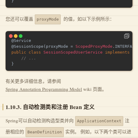
}
您还可以覆盖
的值，如以下示例所示：
proxyMode
@Service
@SessionScope
(
proxyMode 
=
ScopedProxyMode
.
INTERFACE
public
class
SessionScopedUserService
implements
Us
// ...
}
有关更多详细信息，请参阅
Spring Annotation Programming Model
wiki 页面。
1.10.3. 自动检测类和注册 Bean 定义
Spring可以自动检测构造型类并向
注
ApplicationContext
册相应的
实例。 例如，以下两个类可以进
BeanDefinition