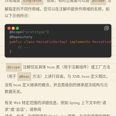
作用域是
. 但是，有时您需要可以由
注
singleton
@Scope
解指定的不同作用域。您可以在注解中提供作用域的名称，如
以下示例所示：
@Scope
(
"prototype"
)
@Repository
public
class
MovieFinderImpl
implements
MovieFinder
// ...
}
注解仅在具体 bean 类（用于注解组件）或工厂方法
@Scope
（用于
方法）上进行自省。与 XML bean 定义相比，
@Bean
没有 bean 定义继承的概念，并且类级别的继承层次结构与元
数据无关。
有关 Web 特定范围的详细信息，例如 Spring 上下文中的“请
求”或“会话”，请参阅