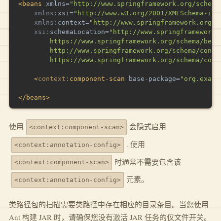
<
beans
xmlns
=
"
http://www.springframework.org/schema
xmlns:
xsi
=
"
http://www.w3.org/2001/XMLSchema-ins
xmlns:
context
=
"
http://www.springframework.org/s
xsi:
schemaLocation
=
"
http://www.springframework.o
        https://www.springframework.org/schema/beans
        http://www.springframework.org/schema/contex
        https://www.springframework.org/schema/cont
<
context:
component-scan
base-package
=
"
org.examp
</
beans
>
使用
会隐式启用
<context:component-scan>
. 使用
<context:annotation-config>
时通常不需要包含该
<context:component-scan>
元素。
<context:annotation-config>
类路径包的扫描需要类路径中存在相应的目录条目。当您使用
Ant 构建 JAR 时，请确保您没有激活 JAR 任务的仅文件开关。