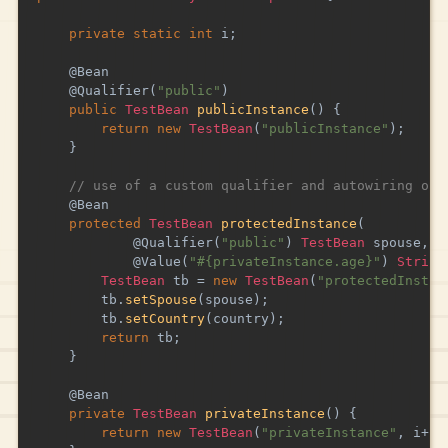
private
static
int
 i
;
@Bean
@Qualifier
(
"public"
)
public
TestBean
publicInstance
(
)
{
return
new
TestBean
(
"publicInstance"
)
;
}
// use of a custom qualifier and autowiring of 
@Bean
protected
TestBean
protectedInstance
(
@Qualifier
(
"public"
)
TestBean
 spouse
,
@Value
(
"#{privateInstance.age}"
)
String
TestBean
 tb 
=
new
TestBean
(
"protectedInstan
        tb
.
setSpouse
(
spouse
)
;
        tb
.
setCountry
(
country
)
;
return
 tb
;
}
@Bean
private
TestBean
privateInstance
(
)
{
return
new
TestBean
(
"privateInstance"
,
 i
++
)