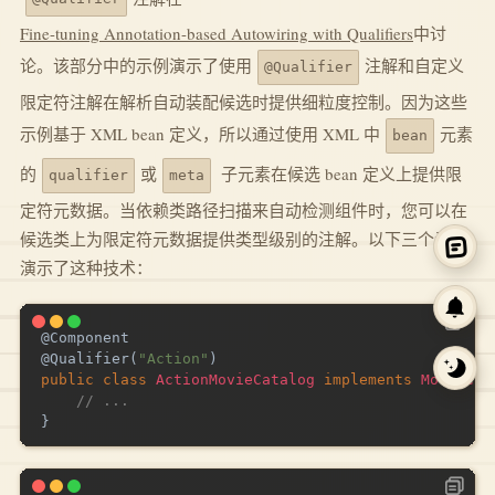
Fine-tuning Annotation-based Autowiring with Qualifiers
中讨
论。该部分中的示例演示了使用
注解和自定义
@Qualifier
限定符注解在解析自动装配候选时提供细粒度控制。因为这些
示例基于 XML bean 定义，所以通过使用 XML 中
元素
bean
的
或
子元素在候选 bean 定义上提供限
qualifier
meta
定符元数据。当依赖类路径扫描来自动检测组件时，您可以在
候选类上为限定符元数据提供类型级别的注解。以下三个示例
演示了这种技术：
@Component
@Qualifier
(
"Action"
)
public
class
ActionMovieCatalog
implements
MovieCat
// ...
}