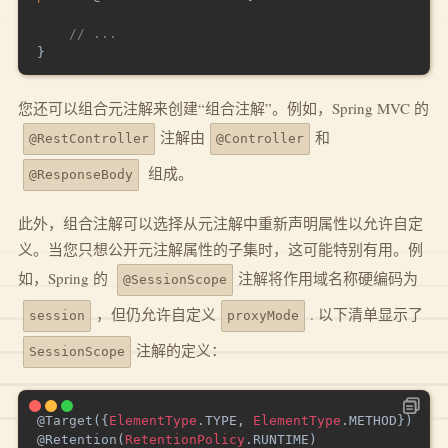
// ...
}
您还可以组合元注解来创建“组合注解”。例如，Spring MVC 的
注解由
和
@RestController
@Controller
组成。
@ResponseBody
此外，组合注解可以选择从元注解中重新声明属性以允许自定
义。当您只想公开元注解属性的子集时，这可能特别有用。例
如，Spring 的
注解将作用域名称硬编码为
@SessionScope
，但仍允许自定义
. 以下清单显示了
session
proxyMode
注解的定义：
SessionScope
@Target
(
{
ElementType
.
TYPE
,
ElementType
.
METHOD
}
)
@Retention
(
RetentionPolicy
.
RUNTIME
)