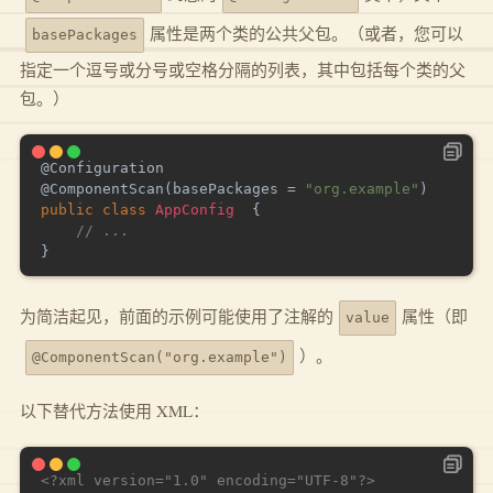
属性是两个类的公共父包。（或者，您可以
basePackages
指定一个逗号或分号或空格分隔的列表，其中包括每个类的父
包。）
@Configuration
@ComponentScan
(
basePackages 
=
"org.example"
)
public
class
AppConfig
{
// ...
}
为简洁起见，前面的示例可能使用了注解的
属性（即
value
）。
@ComponentScan("org.example")
以下替代方法使用 XML：
<?xml version="1.0" encoding="UTF-8"?>