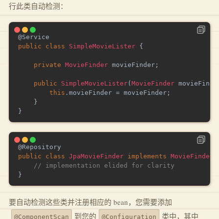
行此类自动检测：
@Service
public
class
SimpleMovieLister
{
private
MovieFinder
 movieFinder
;
public
SimpleMovieLister
(
MovieFinder
 movieFinde
this
.
movieFinder 
=
 movieFinder
;
}
}
@Repository
public
class
JpaMovieFinder
implements
MovieFinder
// implementation elided for clarity
}
要自动检测这些类并注册相应的 bean，您需要添加
到您的
类中，其中
@ComponentScan
@Configuration