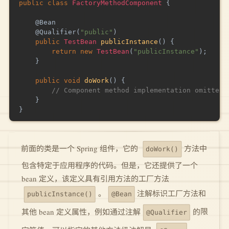
public
class
FactoryMethodComponent
{
@Bean
@Qualifier
(
"public"
)
public
TestBean
publicInstance
(
)
{
return
new
TestBean
(
"publicInstance"
)
;
}
public
void
doWork
(
)
{
// Component method implementation omitted
}
}
方法中
前面的类是一个 Spring 组件，它的
doWork()
包含特定于应用程序的代码。但是，它还提供了一个
bean 定义，该定义具有引用方法的工厂方法
注解标识工厂方法和
。
@Bean
publicInstance()
的限
其他 bean 定义属性，例如通过注解
@Qualifier