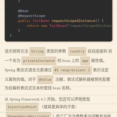
}
@Bean
@RequestScope
public
TestBean
requestScopedInstance
(
)
{
return
new
TestBean
(
"requestScopedInstance"
}
}
该示例将方法
类型的参数
自动连接到 另
String
country
一个名为
的 bean 上的
属性值。
privateInstance
age
Spring 表达式语言元素通过
表示法定
#{ <expression> }
义属性的值。对于
注解，表达式解析器被预先配置
@Value
为在解析表达式文本时查找 bean 名称。
从 Spring Framework 4.3 开始，您还可以声明类型
（或其更具体的子类：
InjectionPoint
）的工厂方法参数来访问触发当前
DependencyDescriptor